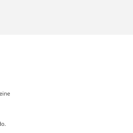
eine
do.