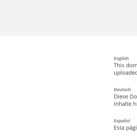
English
This dom
uploaded
Deutsch
Diese Do
Inhalte h
Español
Esta pág